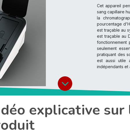
Cet appareil per
sang capillaire 
la chromatograp
pourcentage d'H
est traçable au s
est traçable au D
fonctionnement 
seulement essen
pratiquant des s
est aussi utile 
indépendants et a
déo explicative sur l
roduit