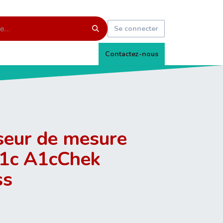
Se connecter
Contactez-nous
seur de mesure
1c A1cChek
ss